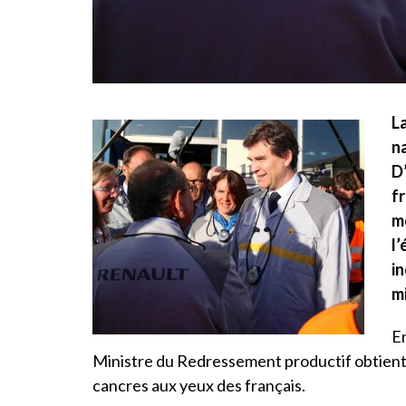
La
n
D
f
m
l
in
mi
En
Ministre du Redressement productif obtient un
cancres aux yeux des français.