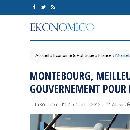
Skip
to
content
Accueil
»
Économie & Politique
»
France
»
Montebo
MONTEBOURG, MEILLE
GOUVERNEMENT POUR L
,
La Rédaction
21 décembre 2012
À la une
É