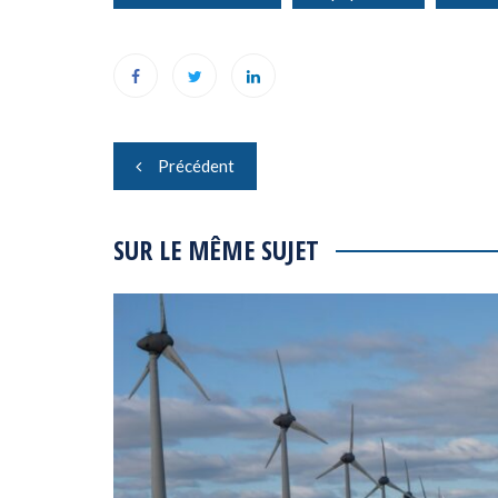
Navigation
Précédent
de
l’article
SUR LE MÊME SUJET