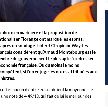
 photo en marinière et la proposition de
ationaliser Florange ont marqué les esprits.
’après un sondage Tilder-LCI-opinionWay, les
rançais considèrent qu’Arnaud Montebourg est le
embre du gouvernement le plus apte à redresser
’économie française. Ou du moins le moins
compétent, si l’on en juge les notes attribuées aux
nistres.
 effet aucun d’entre eux n’obtient la moyenne. Le
e note de 4,49/10, qui fait de lui le meilleur des