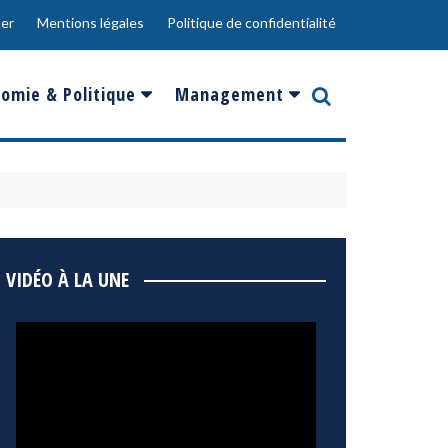
er
Mentions légales
Politique de confidentialité
omie & Politique
Management
nce
Innovation
ope
Responsabilité sociale
rgents
Ressources Humaines
ments
de
Social
VIDÉO À LA UNE