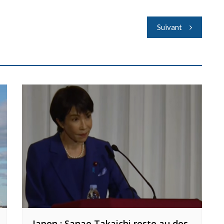
Suivant
Japon : Sanae Takaichi reste au dos