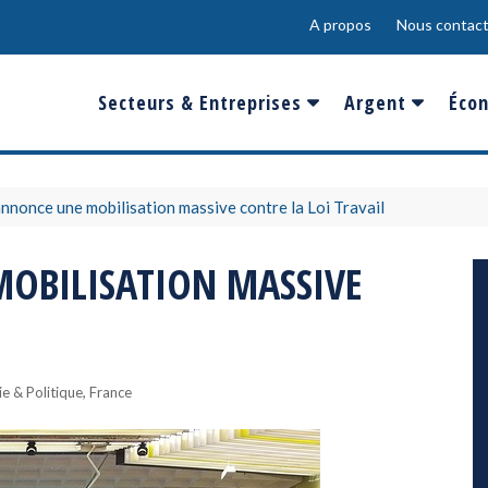
A propos
Nous contact
Secteurs & Entreprises
Argent
Écon
Banques & Finances
Salaire
Fra
Conso & Distrib
Sport
Eur
annonce une mobilisation massive contre la Loi Travail
Energie &
Show-Biz
Éme
MOBILISATION MASSIVE
Environnement
Epargne & Place
Mon
Défense & Aéronautique
Santé & Biotechnologie
,
e & Politique
France
Technologies & Médias