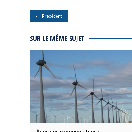
Navigation
Précédent
de
l’article
SUR LE MÊME SUJET
Énergies renouvelables :