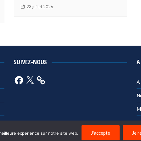
23 juillet 2026
SUIVEZ-NOUS
A
Facebook
X
A
N
M
Po
J'accepte
Je r
meilleure expérience sur notre site web.