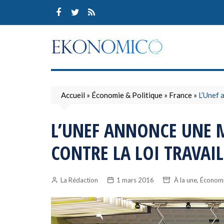
Skip
to
content
Accueil
»
Économie & Politique
»
France
»
L’Unef 
L’UNEF ANNONCE UNE 
CONTRE LA LOI TRAVAIL
,
La Rédaction
1 mars 2016
À la une
Économi