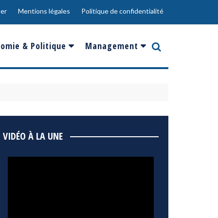
er
Mentions légales
Politique de confidentialité
omie & Politique
Management
nce
Innovation
ope
Responsabilité sociale
rgents
Ressources Humaines
ments
de
Social
VIDÉO À LA UNE