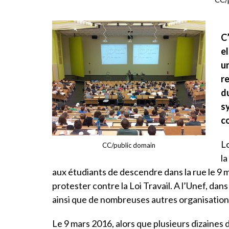
C
el
u
re
du
sy
c
Lo
CC/public domain
la
aux étudiants de descendre dans la rue le 9
protester contre la Loi Travail. A l’Unef, dans
ainsi que de nombreuses autres organisations
Le 9 mars 2016, alors que plusieurs dizaines 