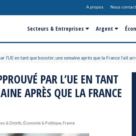
A propos
Nous contact
Secteurs & Entreprises
Argent
Écon
Banques & Finances
Salaire
Fra
Conso & Distrib
Sport
Eur
 l’UE en tant que booster, une semaine après que la France l’ait ar
Energie &
Show-Biz
Éme
PROUVÉ PAR L’UE EN TANT
Environnement
Epargne & Place
Mon
AINE APRÈS QUE LA FRANCE
Défense & Aéronautique
Santé & Biotechnologie
Technologies & Médias
,
,
so & Distrib
Économie & Politique
France