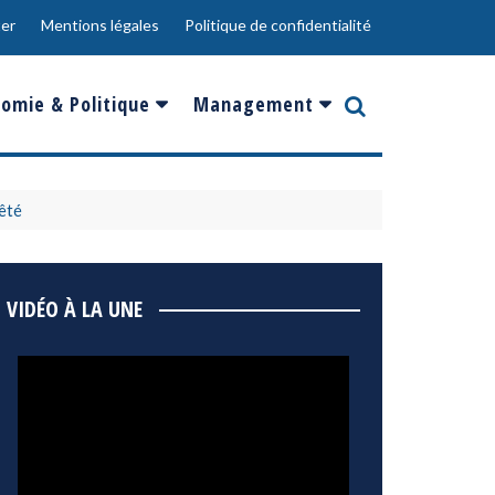
er
Mentions légales
Politique de confidentialité
omie & Politique
Management
nce
Innovation
ope
Responsabilité sociale
rêté
rgents
Ressources Humaines
ments
de
Social
VIDÉO À LA UNE