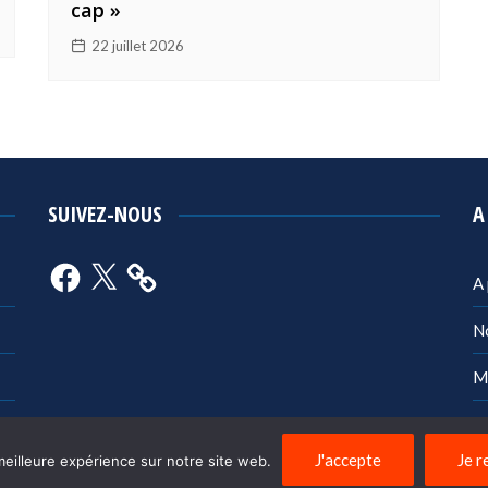
cap »
22 juillet 2026
SUIVEZ-NOUS
A
Facebook
X
A
N
M
Po
J'accepte
Je r
meilleure expérience sur notre site web.