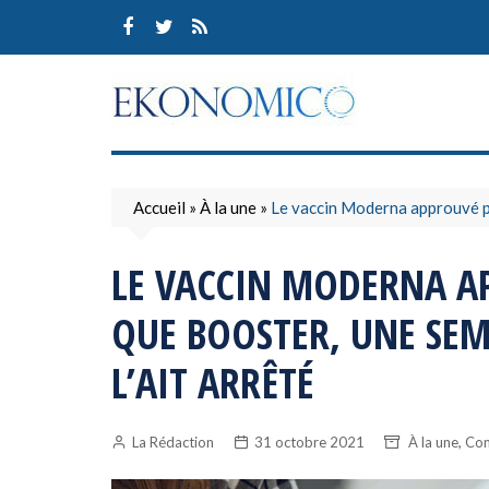
Skip
to
content
Accueil
»
À la une
»
Le vaccin Moderna approuvé par
LE VACCIN MODERNA AP
QUE BOOSTER, UNE SEM
L’AIT ARRÊTÉ
,
La Rédaction
31 octobre 2021
À la une
Con