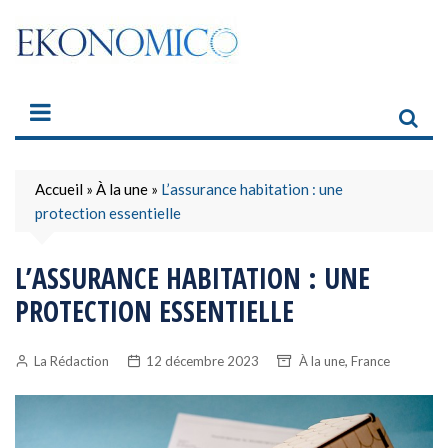
Skip
to
content
Accueil
»
À la une
»
L’assurance habitation : une
protection essentielle
L’ASSURANCE HABITATION : UNE
PROTECTION ESSENTIELLE
,
La Rédaction
12 décembre 2023
À la une
France