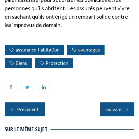
personnes qu’ils abritent. Les assurés peuvent vivre
en sachant qu’ils ont érigé un rempart solide contre
les imprévus de demain.
assurance-habitation
avantages
Biens
Protection
Navigation
Précédent
Suivant
de
l’article
SUR LE MÊME SUJET