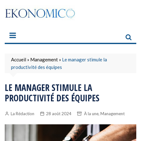
Skip
to
content
Accueil
»
Management
»
Le manager stimule la
productivité des équipes
LE MANAGER STIMULE LA
PRODUCTIVITÉ DES ÉQUIPES
,
La Rédaction
28 août 2024
À la une
Management