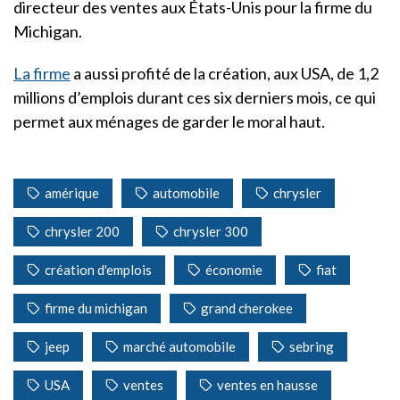
directeur des ventes aux États-Unis pour la firme du
Michigan.
La firme
a aussi profité de la création, aux USA, de 1,2
millions d’emplois durant ces six derniers mois, ce qui
permet aux ménages de garder le moral haut.
amérique
automobile
chrysler
chrysler 200
chrysler 300
création d'emplois
économie
fiat
firme du michigan
grand cherokee
jeep
marché automobile
sebring
USA
ventes
ventes en hausse