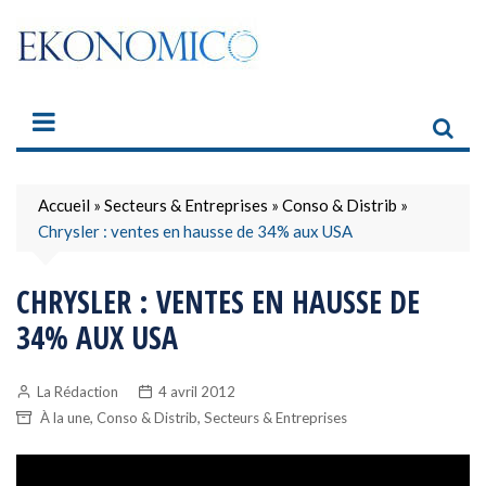
Skip
to
content
Accueil
»
Secteurs & Entreprises
»
Conso & Distrib
»
Chrysler : ventes en hausse de 34% aux USA
CHRYSLER : VENTES EN HAUSSE DE
34% AUX USA
La Rédaction
4 avril 2012
,
,
À la une
Conso & Distrib
Secteurs & Entreprises