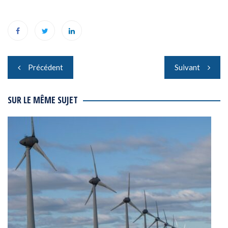
Navigation
Précédent
Suivant
de
l’article
SUR LE MÊME SUJET