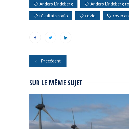
Anders Lindeberg
Anders Lindeberg r
résultats rovio
rovio
rovio an
Navigation
Précédent
de
l’article
SUR LE MÊME SUJET