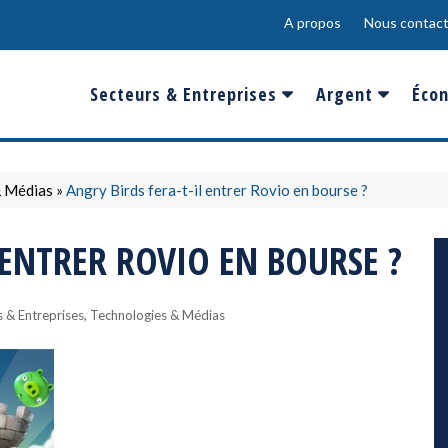
A propos
Nous contact
Secteurs & Entreprises
Argent
Écon
Banques & Finances
Salaire
Fra
Conso & Distrib
Sport
Eur
& Médias
»
Angry Birds fera-t-il entrer Rovio en bourse ?
Energie &
Show-Biz
Éme
 ENTRER ROVIO EN BOURSE ?
Environnement
Epargne & Place
Mon
Défense & Aéronautique
,
 & Entreprises
Technologies & Médias
Santé & Biotechnologie
Technologies & Médias