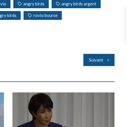
ovio
angry birds
angry birds argent
gry birds
rovio bourse
Suivant