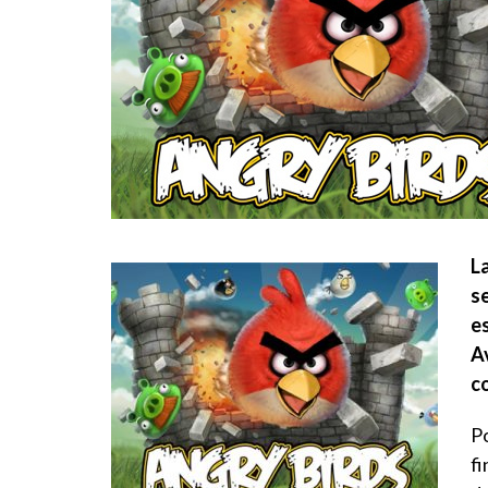
La
s
es
Av
c
Po
fi