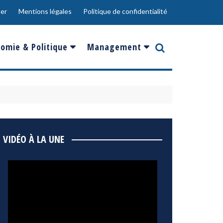
er
Mentions légales
Politique de confidentialité
omie & Politique
Management
nce
Innovation
ope
Responsabilité sociale
rgents
Ressources Humaines
ments
de
Social
VIDÉO À LA UNE