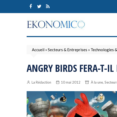
Skip
to
content
Accueil
»
Secteurs & Entreprises
»
Technologies 
ANGRY BIRDS FERA-T-IL
,
La Rédaction
10 mai 2012
À la une
Secteurs