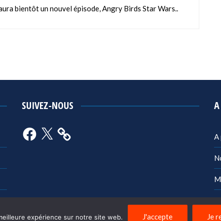
 y aura bientôt un nouvel épisode, Angry Birds Star Wars..
SUIVEZ-NOUS
A
Facebook
X
A
N
M
Po
J'accepte
Je r
meilleure expérience sur notre site web.