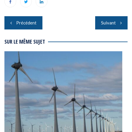
Navigation
Précédent
Suivant
de
l’article
SUR LE MÊME SUJET