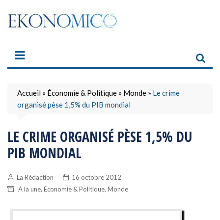
Skip
to
content
Accueil
»
Économie & Politique
»
Monde
»
Le crime
organisé pèse 1,5% du PIB mondial
LE CRIME ORGANISÉ PÈSE 1,5% DU
PIB MONDIAL
La Rédaction
16 octobre 2012
,
,
À la une
Économie & Politique
Monde