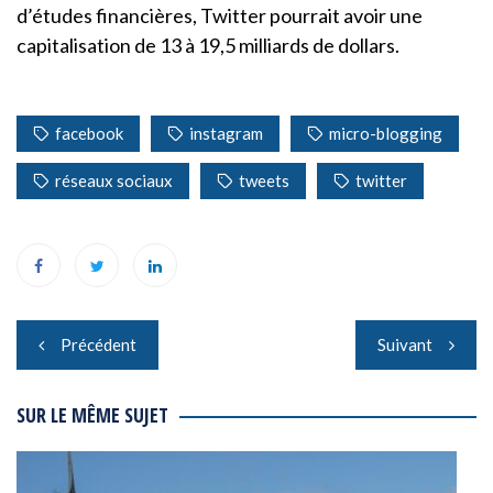
d’études financières, Twitter pourrait avoir une
capitalisation de 13 à 19,5 milliards de dollars.
facebook
instagram
micro-blogging
réseaux sociaux
tweets
twitter
Navigation
Précédent
Suivant
de
l’article
SUR LE MÊME SUJET