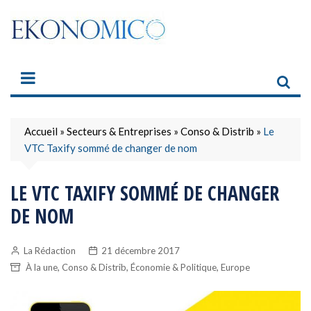
Skip
to
content
Accueil
»
Secteurs & Entreprises
»
Conso & Distrib
»
Le
VTC Taxify sommé de changer de nom
LE VTC TAXIFY SOMMÉ DE CHANGER
DE NOM
La Rédaction
21 décembre 2017
,
,
,
À la une
Conso & Distrib
Économie & Politique
Europe