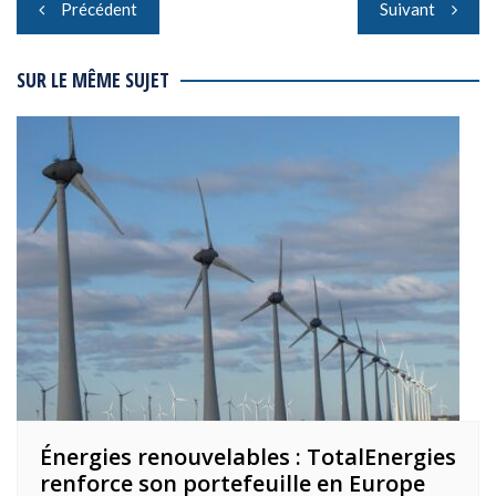
Navigation
Précédent
Suivant
de
l’article
SUR LE MÊME SUJET
Énergies renouvelables : TotalEnergies
renforce son portefeuille en Europe