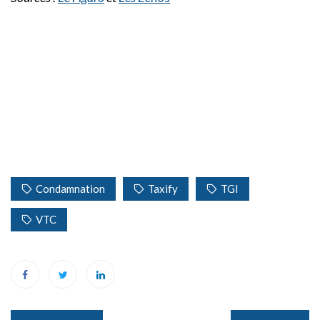
Condamnation
Taxify
TGI
VTC