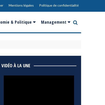
er
Mentions légales
Politique de confidentialité
omie & Politique
Management
nce
Innovation
ope
Responsabilité sociale
rgents
Ressources Humaines
ments
de
Social
VIDÉO À LA UNE