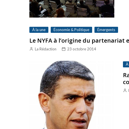
À la une
Économie & Politique
Émergents
Le NYFA à l’origine du partenariat 
La Rédaction
23 octobre 2014
À
Ra
c