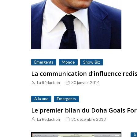
Émergents
Monde
Show-Biz
La communication d’influence redis
La Rédaction
30 janvier 2014
À la une
Émergents
Le premier bilan du Doha Goals Fo
La Rédaction
31 décembre 2013
À