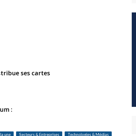
tribue ses cartes
rum :
 la une
Secteurs & Entreprises
Technologies & Médias