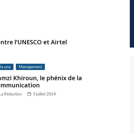
entre l’UNESCO et Airtel
 la une
Management
mzi Khiroun, le phénix de la
ommunication
La Rédaction
3 juillet 2014