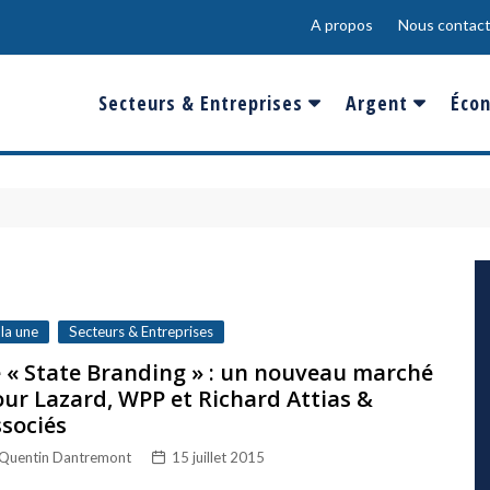
A propos
Nous contact
Secteurs & Entreprises
Argent
Écon
Banques & Finances
Salaire
Fra
Conso & Distrib
Sport
Eur
Energie &
Show-Biz
Éme
Environnement
Epargne & Place
Mon
Défense & Aéronautique
 la une
Secteurs & Entreprises
Santé & Biotechnologie
 « State Branding » : un nouveau marché
ur Lazard, WPP et Richard Attias &
Technologies & Médias
sociés
Quentin Dantremont
15 juillet 2015