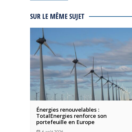
de
l’article
SUR LE MÊME SUJET
Énergies renouvelables :
TotalEnergies renforce son
portefeuille en Europe
6 août 2026