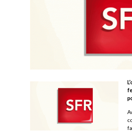
L’
f
p
Av
co
fa