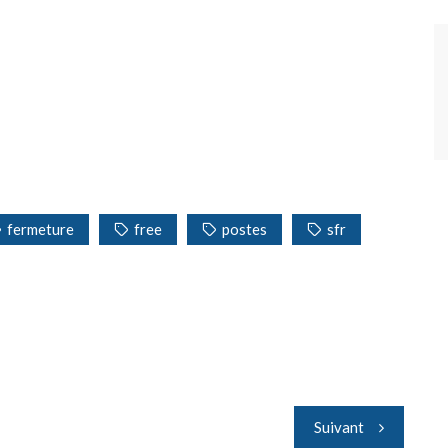
fermeture
free
postes
sfr
Suivant