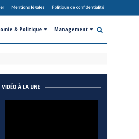
er
Mentions légales
Politique de confidentialité
omie & Politique
Management
nce
Innovation
ope
Responsabilité sociale
rgents
Ressources Humaines
ments
de
Social
VIDÉO À LA UNE