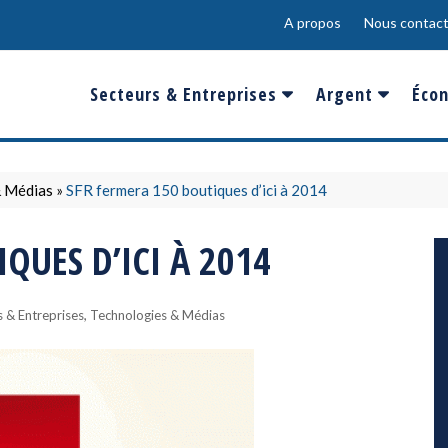
A propos
Nous contact
Secteurs & Entreprises
Argent
Écon
Banques & Finances
Salaire
Fra
Conso & Distrib
Sport
Eur
& Médias
»
SFR fermera 150 boutiques d’ici à 2014
Energie &
Show-Biz
Éme
QUES D’ICI À 2014
Environnement
Epargne & Place
Mon
Défense & Aéronautique
,
 & Entreprises
Technologies & Médias
Santé & Biotechnologie
Technologies & Médias