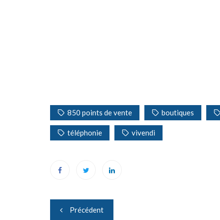
850 points de vente
boutiques
téléphonie
vivendi
Navigation
Précédent