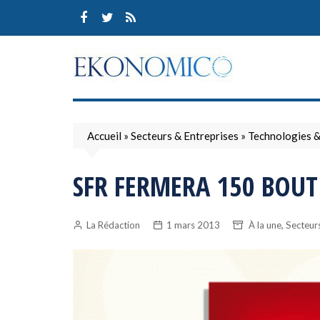
Skip
to
content
Accueil
»
Secteurs & Entreprises
»
Technologies 
SFR FERMERA 150 BOUTI
,
La Rédaction
1 mars 2013
À la une
Secteurs