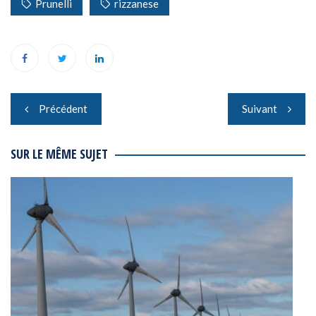
Prunelli
rizzanese
Navigation
Précédent
Suivant
de
l’article
SUR LE MÊME SUJET