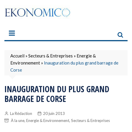
Skip
to
content
Accueil
»
Secteurs & Entreprises
»
Energie &
Environnement
»
Inauguration du plus grand barrage de
Corse
INAUGURATION DU PLUS GRAND
BARRAGE DE CORSE
La Rédaction
20 juin 2013
,
,
À la une
Energie & Environnement
Secteurs & Entreprises