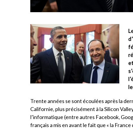
L
d
fé
r
e
s
l’
le
Trente années se sont écoulées après la dern
Californie, plus précisément à la Silicon Vall
l’informatique (entre autres Facebook, Goog
français a mis en avant le fait que « la France d