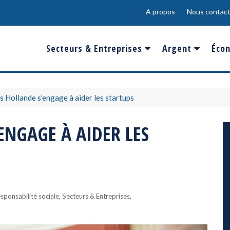
A propos
Nous contact
Secteurs & Entreprises
Argent
Écon
Banques & Finances
Salaire
Fra
Conso & Distrib
Sport
Eur
s Hollande s’engage à aider les startups
Energie &
Show-Biz
Éme
ENGAGE À AIDER LES
Environnement
Epargne & Place
Mon
Défense & Aéronautique
Santé & Biotechnologie
Technologies & Médias
,
,
sponsabilité sociale
Secteurs & Entreprises