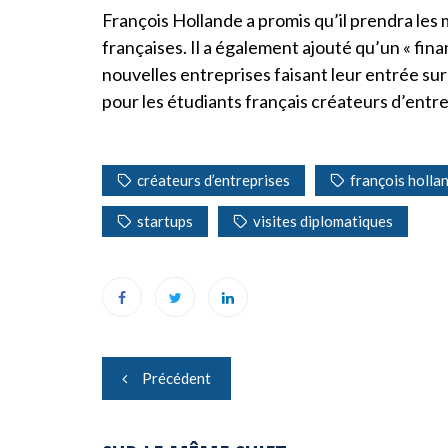
François Hollande a promis qu’il prendra les 
françaises. Il a également ajouté qu’un « fina
nouvelles entreprises faisant leur entrée sur
pour les étudiants français créateurs d’entre
créateurs d’entreprises
françois holla
startups
visites diplomatiques
Navigation
Précédent
de