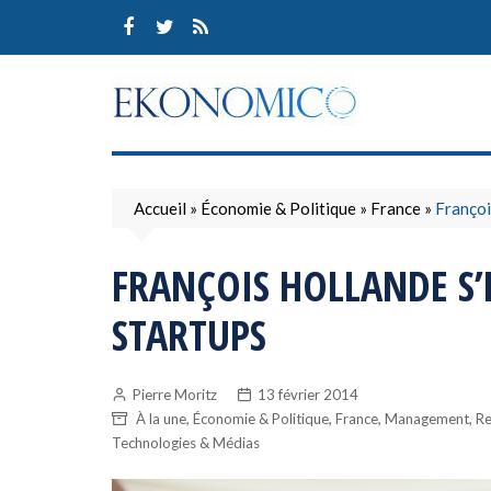
Skip
to
content
Accueil
»
Économie & Politique
»
France
»
Françoi
FRANÇOIS HOLLANDE S’
STARTUPS
Pierre Moritz
13 février 2014
,
,
,
,
À la une
Économie & Politique
France
Management
Re
Technologies & Médias