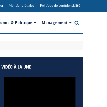
er
Mentions légales
Politique de confidentialité
omie & Politique
Management
nce
Innovation
ope
Responsabilité sociale
rgents
Ressources Humaines
ments
de
Social
VIDÉO À LA UNE