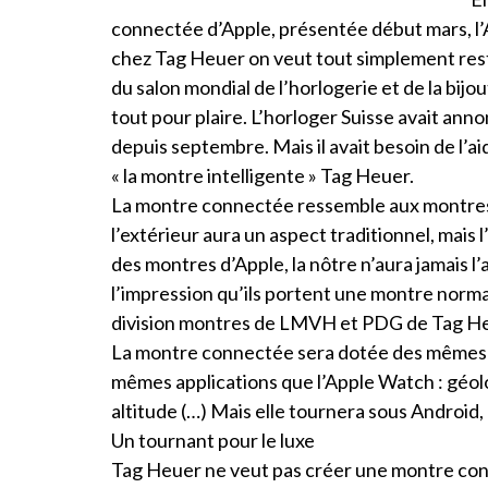
connectée d’Apple, présentée début mars, l
chez Tag Heuer on veut tout simplement reste
du salon mondial de l’horlogerie et de la bij
tout pour plaire. L’horloger Suisse avait anno
depuis septembre. Mais il avait besoin de l’a
« la montre intelligente » Tag Heuer.
La montre connectée ressemble aux montres c
l’extérieur aura un aspect traditionnel, mais l
des montres d’Apple, la nôtre n’aura jamais l’
l’impression qu’ils portent une montre normal
division montres de LMVH et PDG de Tag Heu
La montre connectée sera dotée des mêmes fo
mêmes applications que l’Apple Watch : géol
altitude (…) Mais elle tournera sous Android,
Un tournant pour le luxe
Tag Heuer ne veut pas créer une montre conne