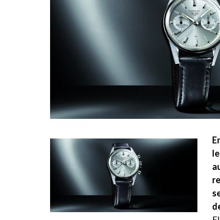
E
l
a
r
s
de
El