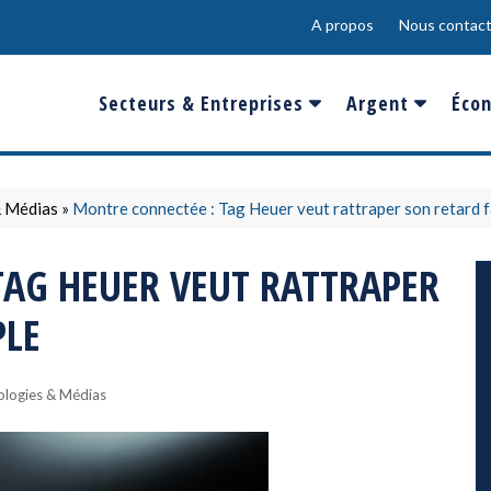
A propos
Nous contact
Secteurs & Entreprises
Argent
Écon
Banques & Finances
Salaire
Fra
Conso & Distrib
Sport
Eur
& Médias
»
Montre connectée : Tag Heuer veut rattraper son retard f
Energie &
Show-Biz
Éme
TAG HEUER VEUT RATTRAPER
Environnement
Epargne & Place
Mon
PLE
Défense & Aéronautique
Santé & Biotechnologie
ologies & Médias
Technologies & Médias