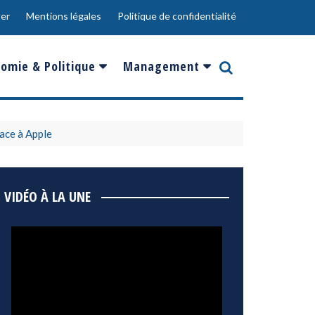
er
Mentions légales
Politique de confidentialité
omie & Politique
Management
nce
Innovation
ope
Responsabilité sociale
ace à Apple
rgents
Ressources Humaines
ments
de
Social
VIDÉO À LA UNE