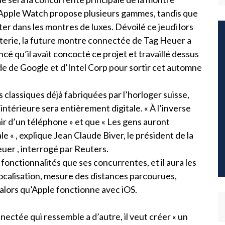
’Apple Watch propose plusieurs gammes, tandis que
r dans les montres de luxes. Dévoilé ce jeudi lors
outerie, la future montre connectée de Tag Heuer a
ncé qu’il avait concocté ce projet et travaillé dessus
ide de Google et d’Intel Corp pour sortir cet automne
lassiques déjà fabriquées par l’horloger suisse,
’intérieure sera entièrement digitale. « À l’inverse
air d’un téléphone » et que « Les gens auront
e « , explique Jean Claude Biver, le président de la
er , interrogé par Reuters.
nctionnalités que ses concurrentes, et il aura les
ocalisation, mesure des distances parcourues,
 alors qu’Apple fonctionne avec iOS.
ctée qui ressemble a d’autre, il veut créer « un