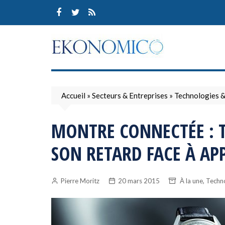
Skip
to
content
Accueil
»
Secteurs & Entreprises
»
Technologies 
MONTRE CONNECTÉE : 
SON RETARD FACE À AP
,
Pierre Moritz
20 mars 2015
À la une
Techn