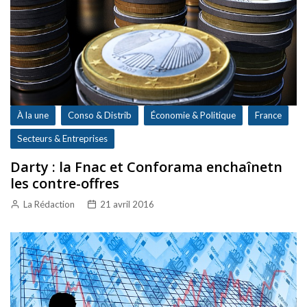
À la une
Conso & Distrib
Économie & Politique
France
Secteurs & Entreprises
Darty : la Fnac et Conforama enchaînetn
les contre-offres
La Rédaction
21 avril 2016