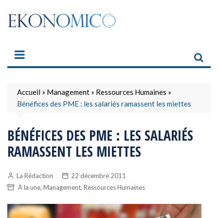
Skip
to
content
Accueil
»
Management
»
Ressources Humaines
»
Bénéfices des PME : les salariés ramassent les miettes
BÉNÉFICES DES PME : LES SALARIÉS
RAMASSENT LES MIETTES
La Rédaction
22 décembre 2011
,
,
À la une
Management
Ressources Humaines