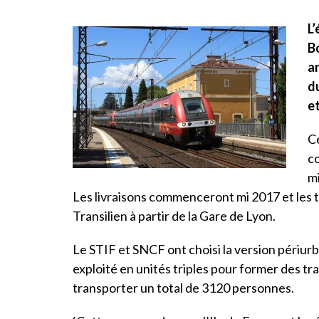
L
Bo
a
d
e
Ce
c
mi
Les livraisons commenceront mi 2017 et les t
Transilien à partir de la Gare de Lyon.
Le STIF et SNCF ont choisi la version périurb
exploité en unités triples pour former des t
transporter un total de 3120 personnes.