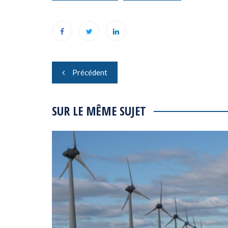
Navigation
Précédent
de
l’article
SUR LE MÊME SUJET