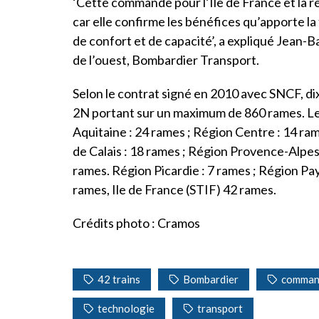
‘Cette commande pour l’Ile de France et la r
car elle confirme les bénéfices qu’apporte la
de confort et de capacité’, a expliqué Jean-
de l’ouest, Bombardier Transport.
Selon le contrat signé en 2010 avec SNCF, d
2N portant sur un maximum de 860 rames. L
Aquitaine : 24 rames ; Région Centre : 14 ra
de Calais : 18 rames ; Région Provence-Alpes
rames. Région Picardie : 7 rames ; Région Pay
rames, Ile de France (STIF) 42 rames.
Crédits photo : Cramos
42 trains
Bombardier
comman
technologie
transport