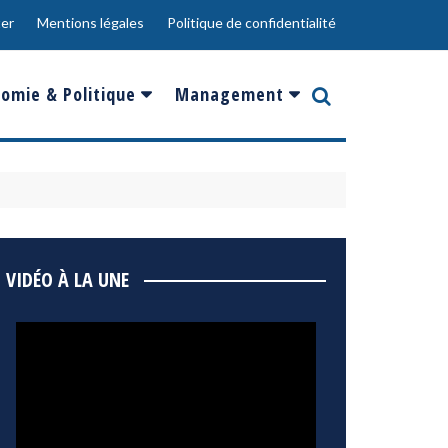
er
Mentions légales
Politique de confidentialité
omie & Politique
Management
nce
Innovation
ope
Responsabilité sociale
rgents
Ressources Humaines
ments
de
Social
VIDÉO À LA UNE