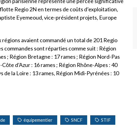
égion parisienne représente une percée significative
 flotte Regio 2N en termes de coûts d’exploitation,
Baptiste Eyemeoud, vice-président projets, Europe
ix régions avaient commandé un total de 201 Regio
es commandes sont réparties comme suit : Région
mes ; Région Bretagne : 17 rames ; Région Nord-Pas
-Côte d’Azur : 16 rames ; Région Rhône-Alpes : 40
s de la Loire : 13 rames, Région Midi-Pyrénées : 10
de
équipementier
SNCF
STIF