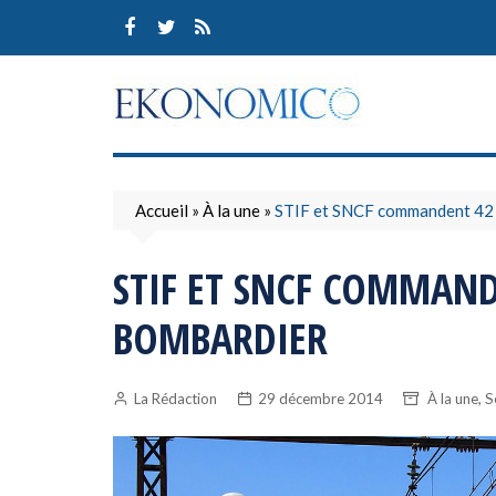
Skip
to
content
Accueil
»
À la une
»
STIF et SNCF commandent 42 
STIF ET SNCF COMMAND
BOMBARDIER
,
La Rédaction
29 décembre 2014
À la une
S